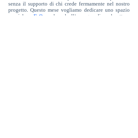
senza il supporto di chi crede fermamente nel nostro
progetto. Questo mese vogliamo dedicare uno spazio
speciale a
E-Ones
, brand all’avanguardia nel settore
del cleaning professionale del
Gruppo Eureka S.p.A.
E-Ones scende in pista al nostro fianco per la stagione
2026-2027 portando con sé gli stessi valori che
guidano anche la progettazione delle nostre vetture.
La collaborazione con l’azienda già dall’anno scorso è
attiva anche tramite un canale sinergico con il
Dipartimento di Ingegneria Industriale dell’Università
di Padova
, per attività di ricerca applicata e sviluppo
prodotto.