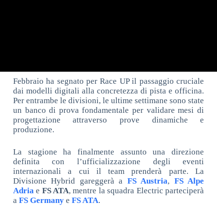
Febbraio ha segnato per Race UP il passaggio cruciale
dai modelli digitali alla concretezza di pista e officina.
Per entrambe le divisioni, le ultime settimane sono state
un banco di prova fondamentale per validare mesi di
progettazione attraverso prove dinamiche e
produzione.
La stagione ha finalmente assunto una direzione
definita con l’ufficializzazione degli eventi
internazionali a cui il team prenderà parte. La
Divisione Hybrid gareggerà a
FS Austria
,
FS Alpe
Adria
e
FS ATA
, mentre la squadra Electric parteciperà
a
FS Germany
e
FS ATA
.