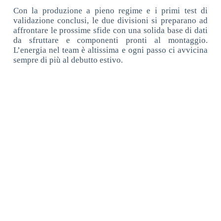
Con la produzione a pieno regime e i primi test di
validazione conclusi, le due divisioni si preparano ad
affrontare le prossime sfide con una solida base di dati
da sfruttare e componenti pronti al montaggio.
L’energia nel team è altissima e ogni passo ci avvicina
sempre di più al debutto estivo.
CONTATTI
R
Dipartimento di Ingegneria Industriale
Via Venezia, 1 – 35131 Padova (Italy)
a
Email: info@raceup.it
c
e
Prof. Giovanni Meneghetti
U