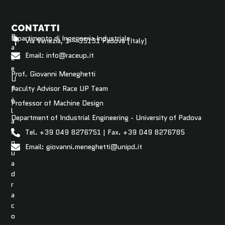
CONTATTI
R
Dipartimento di Ingegneria Industriale
Via Venezia, 1 – 35131 Padova (Italy)
a
Email: info@raceup.it
c
e
Prof. Giovanni Meneghetti
U
Faculty Advisor Race UP Team
P
è
Professor of Machine Design
l
Department of Industrial Engineering - University of Padova
a
s
Tel. +39 049 8276751 | Fax. +39 049 8276785
q
Email: giovanni.meneghetti@unipd.it
u
a
d
r
a
c
o